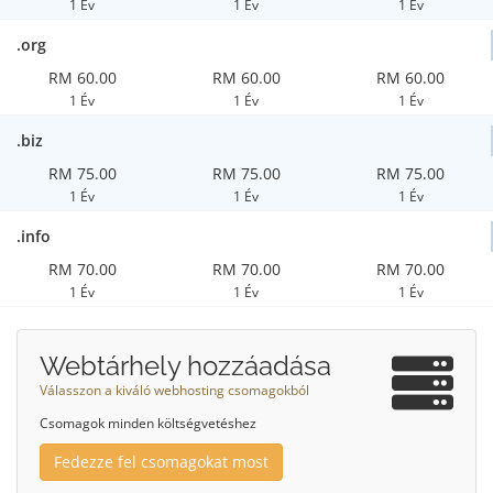
1 Év
1 Év
1 Év
.org
RM 60.00
RM 60.00
RM 60.00
1 Év
1 Év
1 Év
.biz
RM 75.00
RM 75.00
RM 75.00
1 Év
1 Év
1 Év
.info
RM 70.00
RM 70.00
RM 70.00
1 Év
1 Év
1 Év
Webtárhely hozzáadása
Válasszon a kiváló webhosting csomagokból
Csomagok minden költségvetéshez
Fedezze fel csomagokat most