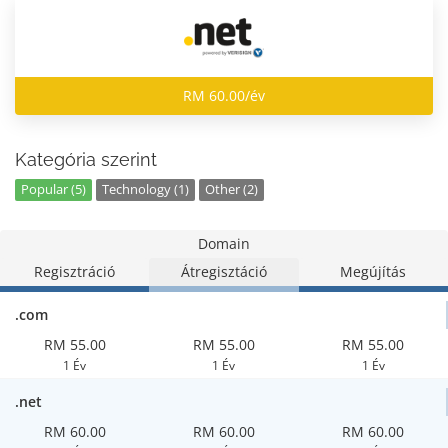
RM 60.00/év
Kategória szerint
Popular (5)
Technology (1)
Other (2)
Domain
Regisztráció
Átregisztáció
Megújítás
.com
RM 55.00
RM 55.00
RM 55.00
1 Év
1 Év
1 Év
.net
RM 60.00
RM 60.00
RM 60.00