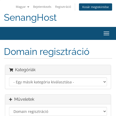
Magyar
Bejelentkezés
Regisztráció
Kosár megtekintése
SenangHost
Váltá
a
navig
Domain regisztráció
Kategóriák
Műveletek