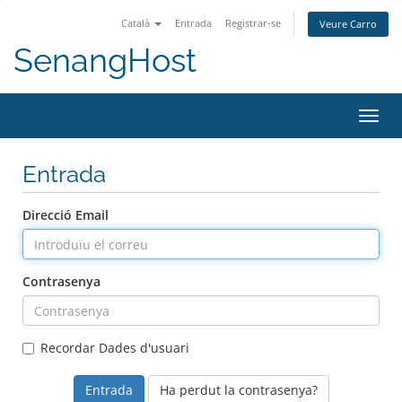
Català
Entrada
Registrar-se
Veure Carro
SenangHost
Canv
la
nave
Entrada
Direcció Email
Contrasenya
Recordar Dades d'usuari
Ha perdut la contrasenya?