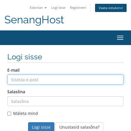
Estonian
Logi sisse
Registreeri
Vaata ostukorvi
SenangHost
Lülit
navig
Logi sisse
E-mail
Salasõna
Mäleta mind
Unustasid salasõna?